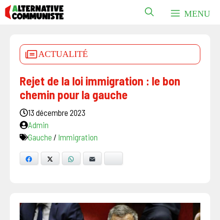
Aller
MENU
au
contenu
ACTUALITÉ
Rejet de la loi immigration : le bon
chemin pour la gauche
13 décembre 2023
Admin
Gauche
/
Immigration
Facebook
X
WhatsApp
E-mail
Bluesky