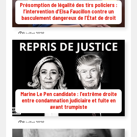
Présomption de légalité des tirs policiers :
l’intervention d’Elsa Faucillon contre un
basculement dangereux de l’État de droit
9 juillet 2026
Marine Le Pen candidate : l’extrême droite
entre condamnation judiciaire et fuite en
avant trumpiste
8 juillet 2026