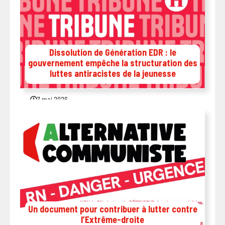
Dissolution de Génération EDR : le
gouvernement empêche la structuration des
luttes antiracistes de la jeunesse
7 mai 2026
Un document pour contribuer à lutter contre
l’Extrême-droite