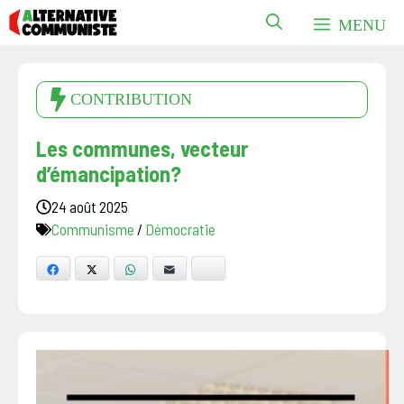
Aller
MENU
au
contenu
CONTRIBUTION
Les communes, vecteur
d’émancipation?
24 août 2025
Communisme
/
Démocratie
Facebook
X
WhatsApp
E-mail
Bluesky