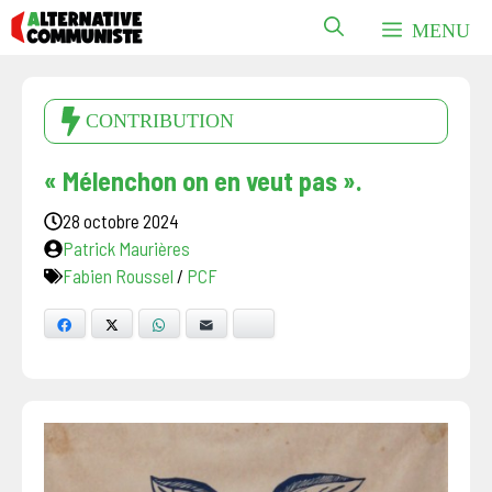
Aller
MENU
au
contenu
CONTRIBUTION
« Mélenchon on en veut pas ».
28 octobre 2024
Patrick Maurières
Fabien Roussel
/
PCF
Facebook
X
WhatsApp
E-mail
Bluesky