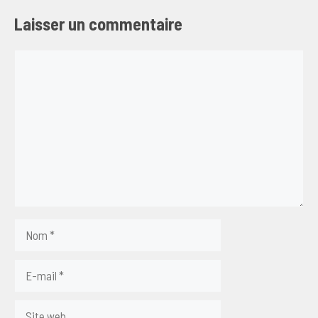
Laisser un commentaire
Commentaire
Nom
E-
mail
Site