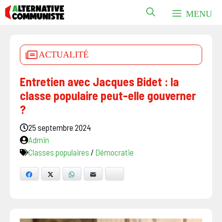
Aller
MENU
au
contenu
ACTUALITÉ
Entretien avec Jacques Bidet : la
classe populaire peut-elle gouverner
?
25 septembre 2024
Admin
Classes populaires
/
Démocratie
Facebook
X
WhatsApp
E-mail
Bluesky