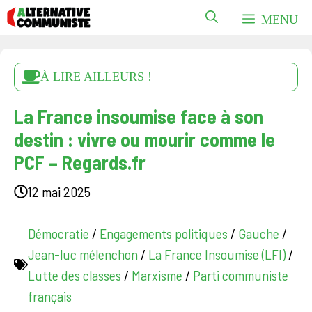
Aller
MENU
au
contenu
À LIRE AILLEURS !
La France insoumise face à son
destin : vivre ou mourir comme le
PCF – Regards.fr
12 mai 2025
Démocratie
/
Engagements politiques
/
Gauche
/
Jean-luc mélenchon
/
La France Insoumise (LFI)
/
Lutte des classes
/
Marxisme
/
Parti communiste
français