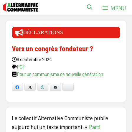
Aller
MENU
au
contenu
DÉCLARATIONS
Vers un congrès fondateur ?
6 septembre 2024
PCF
Pour un communisme de nouvelle génération
Facebook
X
WhatsApp
E-mail
Bluesky
Le collectif Alternative Communiste publie
aujourd’hui un texte important, «
Parti