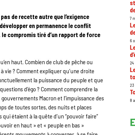
st
de
 a pas de recette autre que l’exigence
7 
L
 développer en permanence le conflit
de
e, le compromis tiré d’un rapport de force
6 
L
d
 qu’en haut. Combien de club de pêche ou
24
Le
t à vie ? Comment expliquer qu’une droite
t
ponctuellement la puissance du peuple et que
23
es questions d’égo ? Comment comprendre la
T
 des gouvernements Macron et l’impuissance des
8 
ps de toutes sortes, des nuits et places
 qui étaient à la quête d’un “pouvoir faire”
E
ouvoir en haut » et « peuple en bas »
férents mouvements à converger, à se faire