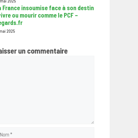
 mai 2025
 France insoumise face à son destin
vivre ou mourir comme le PCF –
egards.fr
 mai 2025
aisser un commentaire
mmentaire
om