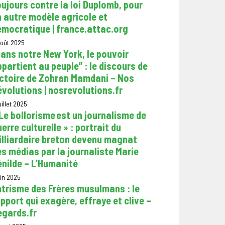
ujours contre la loi Duplomb, pour
 autre modèle agricole et
émocratique | france.attac.org
août 2025
ans notre New York, le pouvoir
partient au peuple” : le discours de
ictoire de Zohran Mamdani – Nos
volutions | nosrevolutions.fr
uillet 2025
Le bollorisme est un journalisme de
erre culturelle » : portrait du
illiardaire breton devenu magnat
s médias par la journaliste Marie
nilde – L’Humanité
uin 2025
trisme des Frères musulmans : le
pport qui exagère, effraye et clive –
egards.fr