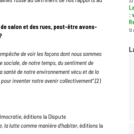
23
La
: 
R
 de salon et des rues, peut-être avons-
12
 ?
L
s empêche de voir les façons dont nous sommes
Co
ie sociale, de notre temps, du sentiment de
 la santé de notre environnement vécu et de la
 pour inventer notre avenir collectivement
“.(2)
démocratie
, éditions la Dispute
 la lutte comme manière d’habiter
, éditions la
N