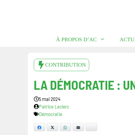
Aller
au
contenu
À PROPOS D’AC
ACTU
CONTRIBUTION
LA DÉMOCRATIE : U
5 mai 2024
Patrice Leclerc
Démocratie
Facebook
X
WhatsApp
E-mail
Bluesky