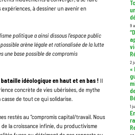
To
s expériences, à dessiner un avenir en
un
d
9 
“D
isme politique a ainsi dissous l’espace public
ap
possible arène légale et rationalisée de la lutte
v
les une base possible de compromis
Ré
2 j
« 
gu
la bataille idéologique en haut et en bas !
Il
m
érience concrète de vies ubérisées, de mythe
de
Bé
 casse de tout ce qui solidarise.
1 j
En
mes restés au “compromis capital/travail. Nous
ra
 de la croissance infinie, du productivisme
R
galités fusse au détriment de nos rapports au