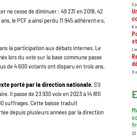
2 j
er ne cesse de diminuer : 49 231 en 2018, 42
Un
co
ans, le PCF a ainsi perdu 11 945 adhérent·e·s,
6 
P
s
ns la participation aux débats internes. Le
1 
Re
és lors du vote sur la base commune passe
d
us de 4 600 votants ont disparu en trois ans.
11
te porté par la direction nationale.
S’il
E
ire. Il passe de 23 930 voix en 2023 à 14 810
00 suffrages. Cette baisse traduit
Ma
ortée depuis plusieurs années par la direction
c
f
22