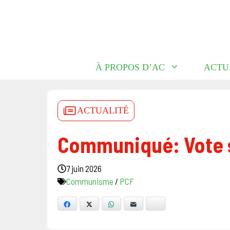
Aller
au
contenu
À PROPOS D’AC
ACTU
ACTUALITÉ
Communiqué: Vote 
7 juin 2026
Communisme
/
PCF
Facebook
X
WhatsApp
E-mail
Bluesky