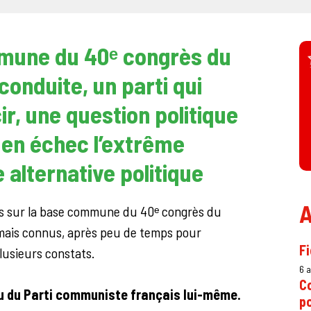
mmune du 40ᵉ congrès du
conduite, un parti qui
ir, une question politique
en échec l’extrême
 alternative politique
A
s sur la base commune du 40ᵉ congrès du
mais connus, après peu de temps pour
Fi
lusieurs constats.
6 
Co
inu du Parti communiste français lui-même.
p