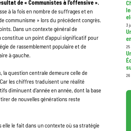
ésultat de « Communistes à l’offensive ».
C
le
sse à la fois en nombre de suffrages et en
el
de communisme » lors du précédent congrès.
3 j
points. Dans un contexte général de
U
 constitue un point d’appui significatif pour
en
tégie de rassemblement populaire et de
25
Un
aire à gauche.
Éc
su
, la question centrale demeure celle de
26
Car les chiffres traduisent une réalité
tifs diminuent d’année en année, dont la base
attirer de nouvelles générations reste
 elle le fait dans un contexte où sa stratégie