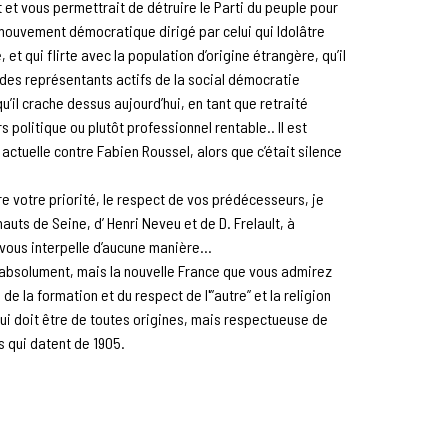
 et vous permettrait de détruire le Parti du peuple pour
le mouvement démocratique dirigé par celui qui Idolâtre
et qui flirte avec la population d’origine étrangère, qu’il
un des représentants actifs de la social démocratie
’il crache dessus aujourd’hui, en tant que retraité
 politique ou plutôt professionnel rentable.. Il est
actuelle contre Fabien Roussel, alors que c’était silence
e votre priorité, le respect de vos prédécesseurs, je
uts de Seine, d’ Henri Neveu et de D. Frelault, à
 vous interpelle d’aucune manière…
te absolument, mais la nouvelle France que vous admirez
, de la formation et du respect de l'”autre” et la religion
 qui doit être de toutes origines, mais respectueuse de
s qui datent de 1905.