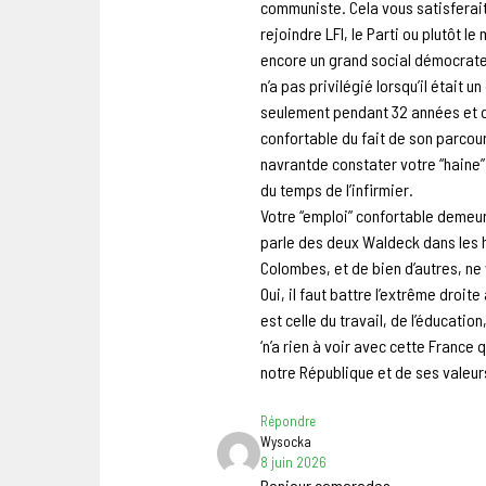
communiste. Cela vous satisferait
rejoindre LFI, le Parti ou plutôt 
encore un grand social démocrate, 
n’a pas privilégié lorsqu’il était 
seulement pendant 32 années et qu
confortable du fait de son parcours
navrantde constater votre “haine” 
du temps de l’infirmier.
Votre “emploi” confortable demeur
parle des deux Waldeck dans les ha
Colombes, et de bien d’autres, ne
Oui, il faut battre l’extrême droi
est celle du travail, de l’éducation
‘n’a rien à voir avec cette France
notre République et de ses valeur
Répondre
Wysocka
8 juin 2026
Bonjour camarades