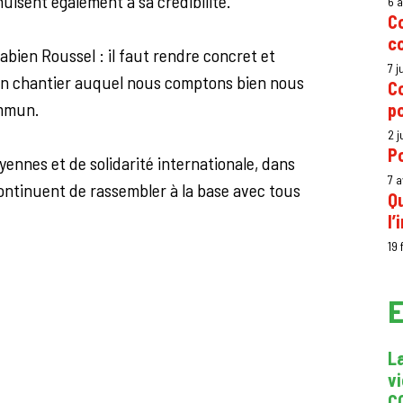
uisent également à sa crédibilité.
6 
C
c
abien Roussel : il faut rendre concret et
7 j
 un chantier auquel nous comptons bien nous
Co
ommun.
p
2 j
Po
oyennes et de solidarité internationale, dans
7 a
 continuent de rassembler à la base avec tous
Qu
l’
19 
E
La
v
C