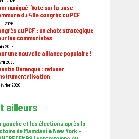
août 2026
ommuniqué: Vote sur la base
ommune du 40e congrès du PCF
uin 2026
ngrès du PCF : un choix stratégique
our les communistes
uin 2026
ur une nouvelle alliance populaire !
vril 2026
entin Deranque : refuser
instrumentalisation
février 2026
t ailleurs
 gauche et les élections après la
ictoire de Mamdani à New York –
ONTRETEMPS | contretemps.eu