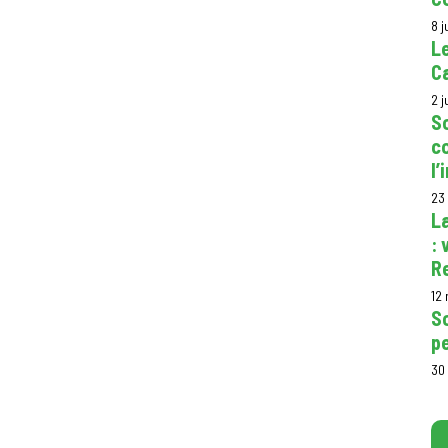
8 j
Le
Ca
2 j
So
c
l
23
La
: 
R
12
S
p
30 