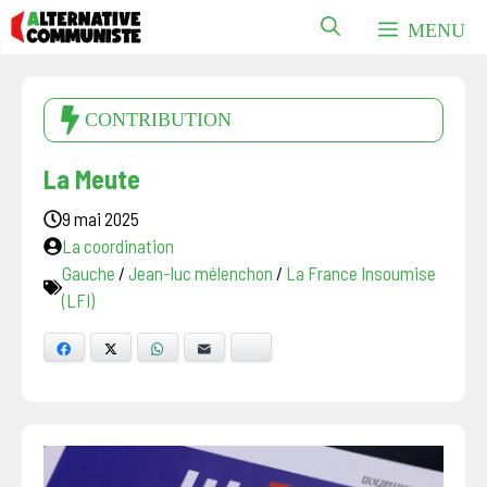
Aller
MENU
au
contenu
CONTRIBUTION
La Meute
9 mai 2025
La coordination
Gauche
/
Jean-luc mélenchon
/
La France Insoumise
(LFI)
Facebook
X
WhatsApp
E-mail
Bluesky