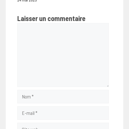
Laisser un commentaire
Commentaire
Nom
E-
mail
Site