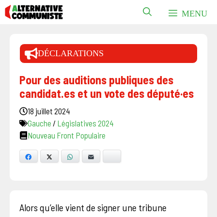
Aller
MENU
au
contenu
DÉCLARATIONS
Pour des auditions publiques des
candidat.es et un vote des député·es
18 juillet 2024
Gauche
/
Législatives 2024
Nouveau Front Populaire
Facebook
X
WhatsApp
E-mail
Bluesky
Alors qu’elle vient de signer une tribune