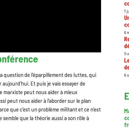
c
7 j
Un
co
6 
Re
d
11
conférence
L
de
a question de l’éparpillement des luttes, qui
6 
 aujourd’hui. Et puis je vais essayer de
e marxiste peut nous aider à mieux
E
si peut nous aider à l’aborder sur le plan
arce que c’est un problème militant et ce n’est
Ma
 semble que la théorie aussi a son rôle à
c
f