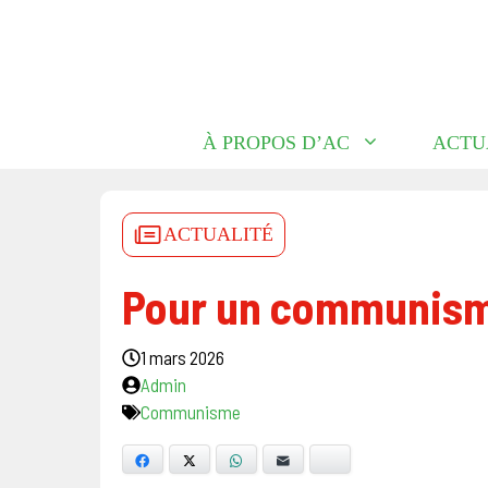
Aller
au
contenu
À PROPOS D’AC
ACTU
ACTUALITÉ
Pour un communisme
1 mars 2026
Admin
Communisme
Facebook
X
WhatsApp
E-mail
Bluesky