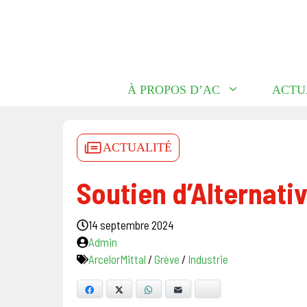
Aller
au
contenu
À PROPOS D’AC
ACTU
ACTUALITÉ
Soutien d’Alternati
14 septembre 2024
Admin
ArcelorMittal
/
Grève
/
Industrie
Facebook
X
WhatsApp
E-mail
Bluesky