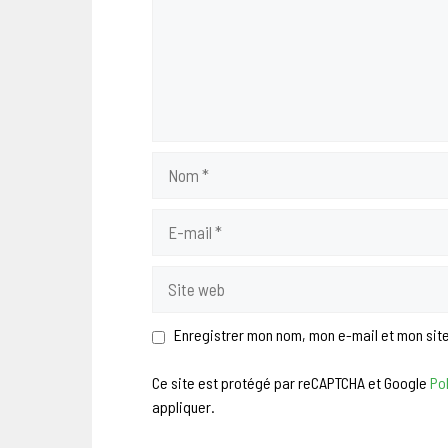
Nom
E-
mail
Site
web
Enregistrer mon nom, mon e-mail et mon sit
Ce site est protégé par reCAPTCHA et Google
Pol
appliquer.