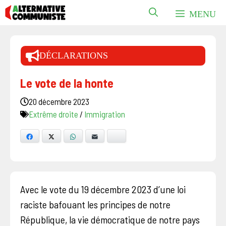
Aller
MENU
au
contenu
DÉCLARATIONS
Le vote de la honte
20 décembre 2023
Extrême droite
/
Immigration
Facebook
X
WhatsApp
E-mail
Bluesky
Avec le vote du 19 décembre 2023 d’une loi
raciste bafouant les principes de notre
République, la vie démocratique de notre pays