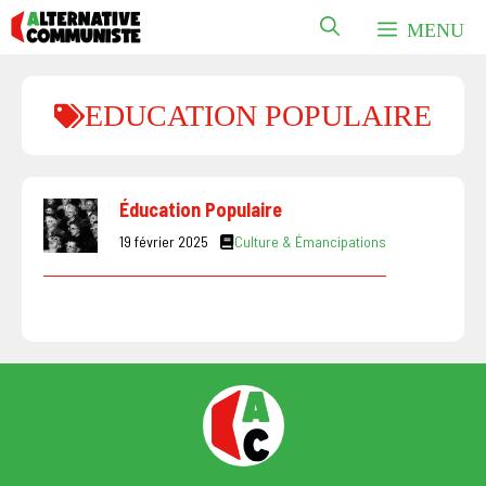
Aller
MENU
au
contenu
EDUCATION POPULAIRE
Éducation Populaire
19 février 2025
Culture & Émancipations