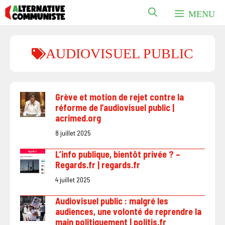
Aller
MENU
au
contenu
AUDIOVISUEL PUBLIC
Grève et motion de rejet contre la
réforme de l’audiovisuel public |
acrimed.org
8 juillet 2025
L’info publique, bientôt privée ? –
Regards.fr | regards.fr
4 juillet 2025
Audiovisuel public : malgré les
audiences, une volonté de reprendre la
main politiquement | politis.fr