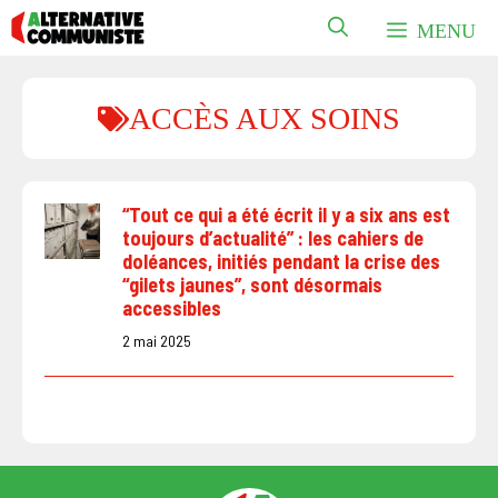
Aller
MENU
au
contenu
ACCÈS AUX SOINS
“Tout ce qui a été écrit il y a six ans est
toujours d’actualité” : les cahiers de
doléances, initiés pendant la crise des
“gilets jaunes”, sont désormais
accessibles
2 mai 2025