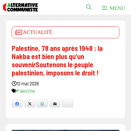
Aller
MENU
au
contenu
ACTUALITÉ
Palestine, 78 ans après 1948 : la
Nakba est bien plus qu’un
souvenirSoutenons le peuple
palestinien, imposons le droit !
12 mai 2026
Palestine
Facebook
X
WhatsApp
E-mail
Bluesky