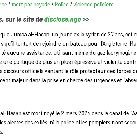
che
/
mort par noyade
/
Police
/
violence policière
rs, sur le site de
disclose.ngo
>>
 que Jumaa al-Hasan, un jeune exilé syrien de 27 ans, est m
s qu’il tentait de rejoindre un bateau pour l’Angleterre. Malg
orté aucune assistance, utilisant même du gaz lacrymogène 
re une politique de plus en plus répressive et violente cont
s discours officiels vantant le rôle protecteur des forces 
ent majeur dans la prise en charge des urgences et l’abse
l-Hasan est mort noyé le 2 mars 2024 dans le canal de l’Aa
les alertes des exilés, ni la police ni les pompiers n’ont s
s.