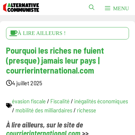
Aller
MENU
au
contenu
À LIRE AILLEURS !
Pourquoi les riches ne fuient
(presque) jamais leur pays |
courrierinternational.com
4 juillet 2025
évasion fiscale
/
Fiscalité
/
inégalités économiques
/
mobilité des milliardaires
/
richesse
À lire ailleurs, sur le site de
courrierinternational.com
>>