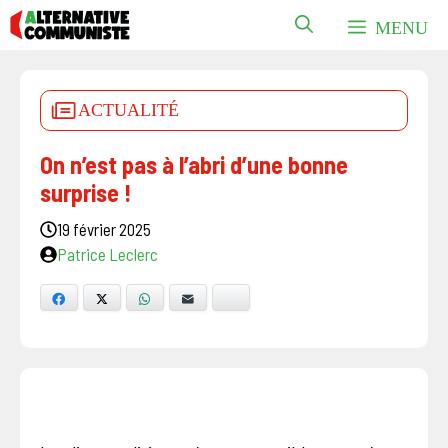
Aller
MENU
au
contenu
ACTUALITÉ
On n’est pas à l’abri d’une bonne
surprise !
19 février 2025
Patrice Leclerc
Facebook
X
WhatsApp
E-mail
Bluesky