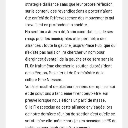
stratégie d’alliance sans que leur propre réflexion
sur le contenu des revendications à porter n’aient
été enrichi de l’effervescence des mouvements qui
travaillent en profondeur la société.
Ma section à Arles a déjà son candidat issu de ses
rangs pour les municipales et le périmètre des
alliances : toute la gauche jusqu’à Place Publique qui
n’existe pas mais on ira chercher un nom pour
élargir cet éventail de la gauche et ce sera sans la
FI. On irait même chercher le soutien du président
de la Région, Muselier et de l’ex ministre de la
culture Mme Niessen.
Voilà le résultat de plusieurs années de repli sur soi
et de solutions à l’ancienne firent peut-être leur
preuve lorsque nous étions un parti de masse.
Si la FI est exclue de cette alliance envisagée lors
de notre dernière réunion de section c’est qu’elle se
serait mise elle-même hors jeu en accusant le PS de
trahison pour avoir refusé la censure.