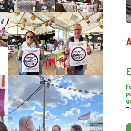
A
E
F
po
ga
17