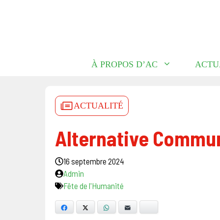
Aller
au
contenu
À PROPOS D’AC
ACTU
ACTUALITÉ
Alternative Communi
16 septembre 2024
Admin
Fête de l'Humanité
Facebook
X
WhatsApp
E-mail
Bluesky