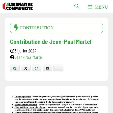
Aller
MENU
au
contenu
CONTRIBUTION
Contribution de Jean-Paul Martel
31 juillet 2024
Jean-Paul Martel
Facebook
X
WhatsApp
E-mail
Bluesky