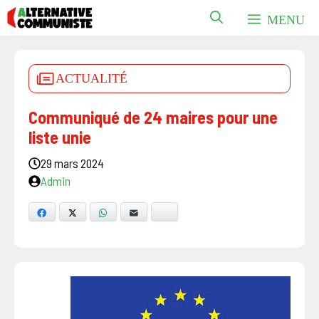
Aller
MENU
au
contenu
ACTUALITÉ
Communiqué de 24 maires pour une
liste unie
29 mars 2024
Admin
Facebook
X
WhatsApp
E-mail
Bluesky