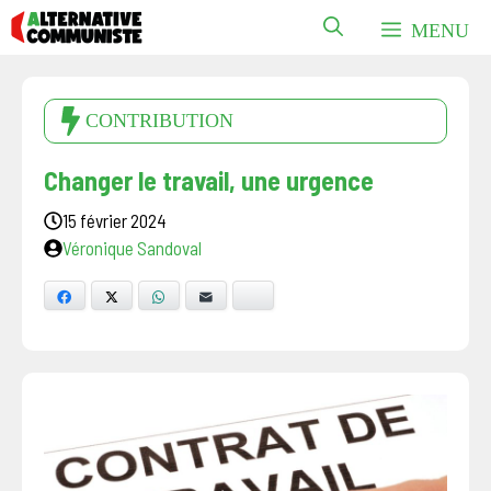
Aller
MENU
au
contenu
CONTRIBUTION
Changer le travail, une urgence
15 février 2024
Véronique Sandoval
Facebook
X
WhatsApp
E-mail
Bluesky