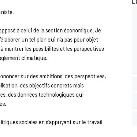
L
Co
niste.
opposé à celui de la section économique. Je
’élaborer un tel plan qui n’a pas pour objet
à montrer les possibilités et les perspectives
èglement climatique.
prononcer sur des ambitions, des perspectives,
N
ilisation, des objectifs concrets mais
ues, des données technologiques qui
E-
es.
ma
Si
litiques sociales en s’appuyant sur le travail
we