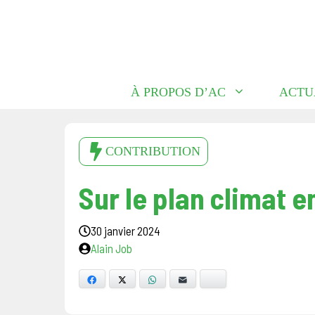
Aller
au
contenu
À PROPOS D’AC
ACTU
CONTRIBUTION
Sur le plan climat 
30 janvier 2024
Alain Job
Facebook
X
WhatsApp
E-mail
Bluesky