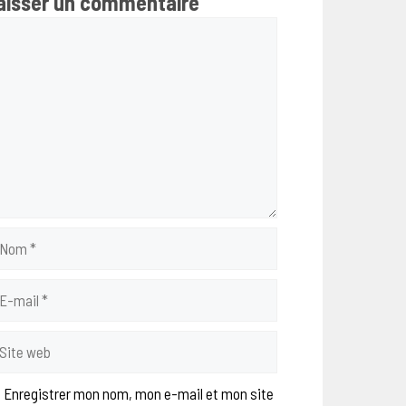
aisser un commentaire
mmentaire
om
il
te
b
Enregistrer mon nom, mon e-mail et mon site