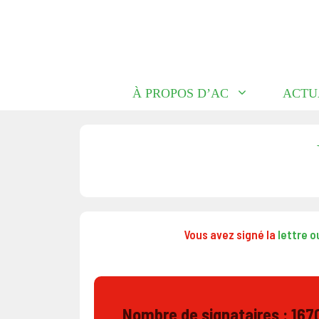
Aller
au
contenu
À PROPOS D’AC
ACTU
Vous avez signé la
lettre o
Nombre de signataires : 167