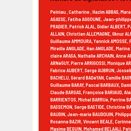
Peiniau , Catherine , Hazim ABBAS, Maraoan ABDEL MENEAAM, Véronique ADAM, Etienne ADAM, Christophe ADRIANI, Pierre AESCHBACHER, Gilbert AGASSE, Fatiha AGGOUNE, Jean-philippe AIGLEHOUX, Seddik AIT KHELIFA, Alexandre AKAR, Hammani AKLI, Motard ALAIN, Fabienne ALAIN PRADIER, Patrick ALAL, Didier ALBERT, Patrice ALBIE, Jack ALDRAN, Patrick ALEXANIAN, Lysiane ALEZARD, Jean-philippe ALGARRA, Thierry ALLAIN, Christian ALLEMAGNE, Ilknur ALPAY, Sylvie ALTMAN, Clément ALVERGNAT, Elsa AMAND, Marie-hélène AMIABLE, Jean-marie AMITRANO, Guillaume AMMOURA, Yannick AMOSSE, Françoise AMOSSé, Antoine ANAFAK, Patrick ANDRé, Andre ANDRé SéBILLE, Heritiana ANDRIAMITANTSOA, Mireille ANGLADE, Han ANGLADE, Marina ANGUENOT, Yves ANIORT, Jack ANNOOT, Marie-noëlle ANTOLIN, Marine ANTONIO, Pierre APPY, Marie-claire ARASA, Nathalie ARCHAIN, Anne AREL, Jose ARIAS, Charlotte ARISTIDE, Mathieu ARMENGOD, Jonathan ARNAUD, Sophie ARNAUDEAU, Janie ARNéGUY, Pierre ARRIGOSSI, Monique ARTIQUE, Emmanuel ARVOIS, Michel ASCHER, Maximilien ATANGANA, Lucien ATENCIA, Lilli ATTANASIO, Fabrice AUBERT, Serge AUBRUN, Josselin AUBRY, Dominique AUDIGUé DOMINIQUE, Sylvie AURIAC, Ann AUSSANT, Julien AZAME, C B, Celine BACHELU, Gérard BADéYAN, Camille BAGNIS, Matthieu BAILLEUL, Murat BALIAN, Mohsen BALTI, Pierre BARADAT, André BARAGLIOLI, Alain BARASZ, Guillaume BARAY, Pascal BARBAUX, Damien BARBOSA, Jérôme BARBOUCLETTES, Robert BAREILLE, Jean-jacques BAREY, Laurent BARGAD’S, Claude BARGAS, Françoise BARIAUD, Alain BARLOY, Marine BARO, Marie-hélène BARON, Fabien BARONTINI, Max BARRAUD, Louis BARRERE, Yanis BARRIENTOS, Michel BARRUé, Perrine BART, François BARTHéLéMY, Jacqueline BARTOLI, Jean-luc BARTS ANDREETTO, Meryem BASKAL, Bernard BASSEMON, Serge BASTIDE, Christine BASTOUILL - CRISPIN, Gerard BAUD, Sébastien BAUDIER, Ghislaine BAUDIN, Jean-philippe BAUDIN, Claire BAUDIN, Jean-marie BAUDOUIN, Philippe BAUDRIER, Viviane BAUDRY, Jérémie BAUMSTARK, Sylvette BAYAMONTE, Marc BAYLE, Jean Louis BAZILE, Rosanna BAZIR, Vincent BEALE, Corinne BEAU, Emilie BEAU, Olivier BEAUBILLARD, Laurent BEAUDET, Yves BéCAMEIL, Emmanuelle BECKER, Maxime BEGUIN, Mohamed BELAALI, Patrick BELAIRE, Emmanuelle BELAMRI, Jean-henri BELAVAL, Rachid BELHADI RACHID, Christophe BELLEPERCHE CHRISTOPHE, Jane BELLET, Albert BELTHIER, Thierry BEN ALI, Yanis BEN YOUSSEF, Florence BENA GRAS, Mehdi BENABDERRAHMANE VILAR, Serge BéNARD, Yassin BENCHAOUCHE, Huguette BENEY, Tahamout BENKHETTACHE, Mohammed BENSIDHOUM, Roger BENVENUTI, Patrick BEQUET, Sylviane BERGTHOLD, Farid BERHAL, Francine BERIL, Antoine BERNABé, Nathalie BERNADOU, Méhadée BERNARD, Sylvain BERNARD, Pascal BERNARD, Christiane BERNARD, Stephan BERNARD STEPHAN, Elsa BERNARDEAU, Jean-françois BERNET, Christian BERTHELOT, Jacques BERTHEREAU, Jean Pierre BERTH