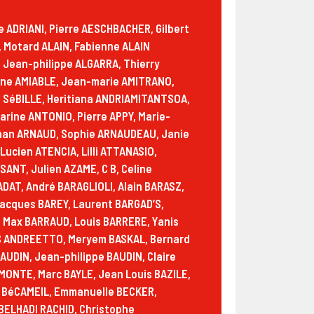
ENOBLE, Daniel COUTANT, Cyrille COUTON-DESCHAMPS, Rémi-ange COUZINET, Odile CRESSON, Serge CRISPIN, Martine CROIX, Aicha CRONIER, Daniele CRU, Sébastien CUISENIER, Thierry CUISSON, Catherine CUKIERMAN, Eliane CUKIERMAN, Leila CUKIERMAN, Alexandra D ALCANTARA, Didier D JEAN, Iseult D., Alexandra D'ALCANTARA, Marie D'ALTOE, Lionel DA SILVA, Patrick DABARD, Didier DABE, Hicham DAD, Gilles DAGORNE, Soriano DALILA SORIANO, Claudette DAMAS, Cru DANIELE CRU, Cuite DANIELE CUITE, Maryline DANIELLE EDITH DENISE BERVAS, Danielle DANNER, Nathalie DANNFALD, Martine DARBIER-GONSARD, Jean-marie DARBON, Violaine DARMON, Gabriel DARMON, Franck DARNOUX, Michel DAUDIER, Dominique DAVEAU, Isabelle DAVID, Rafael DAVID, Yves DAVISSE, Annick DAVISSE, Françoise DAVISSE, Abdallah DE BOURGOGNE, Micheline DE FELICE, Lydia DE NARDO, Fleur DEBAECKER, Chantal DEBRAY, Christine DEBROU, Edmond DECHERY, Nicole DECHERY, Nicolas DEFOOR, Emeric DEFRANCE, Claire DEGEORGES CLAIRE, T. DEHAIE, Odile DEHUT, Gérard DEL MONTE, Chantal DELAHOUSSE, Daniel DELANAVAA, Elsa DELANNEE, Valentin DELAVAULT, Jean-claude DELFAUD, José DELGADO, Matéo DELMONTE, Ozia DELORY, Philippe DELOURME, Annie DELPIT, Nicolas DELSART, Sandrine DENEUBOURG, Véronique DENEUCHE, Michèle DENIER, Michel DENIS, Etienne DENNETIèRE, Laure DERRIEN, Jean-marc DESCHAMPS, Loris DESCHAMPS, Léo DESCHAMPS, Hélène DESCHAMPS, Sylvette DESCOURS, Jean-pierre DESCOUTS, Bruno DESLUS, Muriel DESMARTIN, Martine DESMOULINS, Frederic DESRIAUX, Danièle DESSELLES, Gael DETRAIN, Léopold DEUFF, Laurent DEVILLE, Jean Claude DHOLLANDE, Alexandre DI CIOCCIO, Terrien DIDIER TERRIEN, Paul DIMINO, Michele DINOMAIS, Gilles DIOT, Isabelle DJULIZIBARIC, Françoise DODORAY, Eric DOKHAN, Evelyne DOLORIAN, Jean-baka DOMELEVO ENTFELLNER, Robert DOREY, Benjamin DOS SANTOS, Martine DOUDELLE, Etienne DOUSSAIN, Frédéric DOUSSOT, V DR, Denis DROUET, Maurice DRUET, Clément DUBOIS, Sébastien DUBOIS, Alain DUBOURG, Laure DUBUS, Pierre-alain DUCASSE, Pascal DUCASSE, Pascal Ch DUCASSE, Jacques DUCOL, Michel DUCROT, Catherine DUCROUX, Cecile DUFETRE, Michel DUFFOUR, Adrien DUFOUILLOUX, Dominique DUGUAY, Olivier DUGUAY, Roger DUGUE, Daniel DUGUET, Jean Bernard DUHAMEL, Claudine DUMAND, Isabel DUMAS, Paul DUMAS, Marine DUPACHE, Jean DUPLA, Philippe DUPONT, Luca DUPONT, Béatrice DUPONT, Lou DUPONT RONDEAU, Agathe DUPRé, Sandrine DUPRES, Denis DUPUIS, Richard DUPUIS, André DUPUY, Claude DURAND, Fred DURAND, Eric DURAND, Serge DURAND, Barnabé DUTHEIL, Dominique DUVAL, Luz Amanda ECHEVERRY, Dominique EDDI, Bouba EL HARCHI, Antoine ELKAïM, Hasan Basri ELMAS, Nicolas ESCOT, Naty ESPI, Florent ESPINACO, Catherine ESPINAT DIEF, Yves ESTAGER, Martine ESTAGER, Brigitte ESTRADE, Pascal ÉTIENNE, Albert