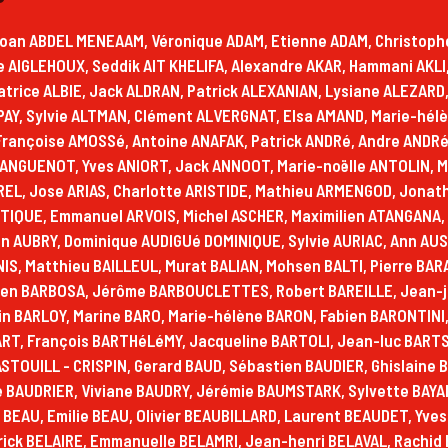
O, Fabienne BERTHO, Didier BERTIAUX, Anne BERTRAND, Jean Michel BERTRAND, Elena BERTUZZI, Jean Pierre BESSIERE, Pierre BESSIERE, N BESSON, Ghyslain BET, Hugo BETOULE, Eric BETTON, Matteo BIAGIANTI, Aurélie BIANCARELLI, Jacques BIDET, Colette BIENVENU, Chantal BIERI, Yves BIGLIO, Pascale BIGOT, Bernard BIGOURET, Michel BILIS, Martine BILLOT, Aissa BILOU, Lucien BIMBAUD, Jean-marie BIRBES, Agnès BIRD, Marjorie BIREMBAUT, Hans BIRKEMEYER, Michèle BLANDIN, Michèle BLANDIN MICHèLE, Marcel BLANPAIN, Gabriel BLASCO, Odile BLEIN, Béatrice BLOCH, Antony BOCAZOU, Thierry BODIN, Corentin BOENNEC, Erick BOIRON, Delf BOIS, Pascal BOISSEL, Jean-paul BOITEUX, Beatrice BOJANOWSKI, Daniel BOMBERT, Patricia BONATO, Serge BONNAILLIE, Martin BONNEFOI, Danielle BONNEFOY, Arlette BONNET, Camille BONNET, Hugo BONNIN, Annie BONTE, Serge BONTOUX, Jean Pierre BONTOUX, Joëlle BORDE, Evelyne BORDET, Sigrid BORDIER, Annick BORSENBERGER, Hadrien BORTOT, Nicole BORVO COHEN-SEAT, Alain BOSC, Maxime BOSSARD, Jean-michel BOSSUET, Boualem BOUAKKAZ, Josiane BOUALI, Bachir BOUBEKEUR, Gilbert BOUCHE, Marine BOUCHERAS, Claude BOUCHUT, Georges BOUILLET, Bernard BOUQUET, Luc BOURASSEAU, Jasmine BOURDARIAS, Mireille BOURDET, Sylvain BOURG, Yan BOURGAREL, Jacques BOURGOIN, Sophie BOURNOT, Catherine BOURON, Marie-pierre BOURSIER, Marie Laurence BOURSIER, Valerie BOUSQUET, Pierre BOUSQUET, Renaud BOUSQUET, Jean-louis BOUTEILA, Ludovic BOUTERAON, Michel BOUVAT, Yann BOUVIER, Angela BOVO, Michèle BOYER, Irène BRADY, Philippe BRAND, Philippe BRAND PHILIPPE, Gérard BRAS, Pierrette BRAS, Lionel BRAY, Claudie BRAZARD, Virginie BREHIER, Isabelle BRENEY, Emmanuel BRETAGNE, Alain BRETAGNE, Géraldine BRETAGNE, Mireille BRETON, Daniel BRETON, Bernard BRETONNEAU, Christine BREULS, Dominique BRIGAUD, Patrick BRODY, Madeleine BRUN, Daniel BRUNEL, Caroline BRUNNER, Andres BRYANT, Patrick BTODY, Vincent BUARD, Claudia BUDAIL-ESSARD, Marcel BUISSON, Annie BULTEL-KERBASTARD, Helene BUNEL, Michel BURKHARD, Alain BURLE ALAIN, Jacqueline BUTAEYE, Jean-bernard BUY JEAN-BERNARD, Cchchristian CABRERO, Bruno CADEZ, Roselyn CADORET, Abel CAILLAUD, Maxime CALIS, Thierry CALLEJA, Roselyne CALVANUS, Didier CALVET, Francis CALVET, Corine CALVEZ, Frantz CAMBERLIN, Michelle CAMBON, Brigitte CAMELIN, Philippe CAMPOS, Camille CAMUGLI, Alain CAMUS, Annie CANACOS, Bruno CANADAS, Virginie CANUT, Serge CAO, Gwenaela CAPRANI, Jack CARASCO, Thérèse Marie CARDON, Pierre CARIAT, Annie CARIAT, Hervé CARLIER, Sabine CARLIER, Arnauld CARPIER, Bruno CARPIER, Serge CARRETERO, Julian CASADO, Anne Marie CASANOVA, Christian CASSARD, Laurent CASTANIER, Marie CASTILLA, Christine CASU, Jean-paul CATHALA, Cathy CATHERINE LEGRAND, Rodolphe CATOIRE, Annie CAUWEL, Antonio CAVALLARO, Bernard CAVANNA, Albert CAYROLLE, Marc CAZCARRA, Roland CAZENEUVE, Julien CAZENEUVE, Jean Claude CAZENEUVE, Florent CAZIER, Stephan CENAC, Patrick CENTENERO, Elvira CEREZO, Etienne CETAIRE, Agnès CHABERT, Mme Marie CHABHELIX, Olivier CHABLE, Annie CHALMETON, Bernard CHAMBON, Laurent CHAMBON, Francis CHAMBRELAN, Jean Marc CHAMPEAUX, Yvon CHANG, Jean-jacques CHAPUIS, Joelle CHAPUS, Alexis CHARANSONNET, Anne CHARDAC, Françoise CHARDIN, Francoise CHARDIN, Monique CHAREIRE, Samy CHARIFI ALAOUI, Elisabeth CHARPENTIER, Mathéo CHARRAS, Jean Jacques CHARREAU, Cathy CHARREAU, Thierry CHARRET, Joëlle CHARTIER, Véronique CHARTRAIN, Henri CHARVOLIN, André CHASSAING, Christian CHASSELOUP, Joelle CHASTRUSSE, Joëlle CHASTRUSSE, Sylvie CHATEL, Sandrine CHâTEL, Yves CHAUMARD, Michèle CHAUVEL, Baptiste CHAUVIN, Robert CHAZOT, Alejandro CHECA, Christine CHEMLA, Boris CHENAUD, Jean-paul CHéRAILLIER, Olivier CHEVALIER, Christine CHEVALIER, Marianne CHICH, Nadia CHIKH, Elies CHITOUR, Lisiane CHLELA, Marie CHOLAIN, Claude CHOUTEAU, Masset CHRISTELLE, Nicole CINQUINI, Mariane CLAEY, Danielle CLAIRET, Christophe CLAMONT, Marc CLAUDY, Jean Michel CLAVEL, Jean-michel CLAVEL, Chantal CLEMENT, Bruno CLEMENT, Liliane CLÉMENT, Philippe CLERC, Marc CLLAIDY, Agnes CLUZEL, Stéphane COHAS, Claire COHEN, Patrice COHEN- SéAT, Patrice COHEN-SEAT, Nicolas COLIN, Christophe COLLAY, Thierry COLLET, Alain COLLET-FENETRIER, Alexan COLMARS, Innominae COMMUNISTAE, Annie COMOY, Mahama CompaorÉ COMPAORÉ, Luc CONDAMIN, Mathias CONOY, Philippe CONTAL, Laurent COOPER, Gguido COR NARDIN, Rose Marie CORELLA, Aurélien COSSIN, Jean-pierre COTÉ, Isabelle COUCHOURON, Christophe COUDERQ, Nathalie COULLET GIRARD, Gregory COULON, Pierre COURS-SALIES, Dominique COURTOIS, Mohamed COUSCOUS, Jacqueline COUST