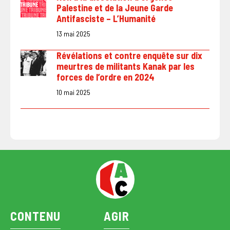
Palestine et de la Jeune Garde
Antifasciste – L’Humanité
13 mai 2025
Révélations et contre enquête sur dix
meurtres de militants Kanak par les
forces de l’ordre en 2024
10 mai 2025
CONTENU
AGIR