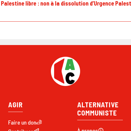
Palestine libre : non à la dissolution d’Urgence Pales
AGIR
ALTERNATIVE
COMMUNISTE
Faire un don
À propos