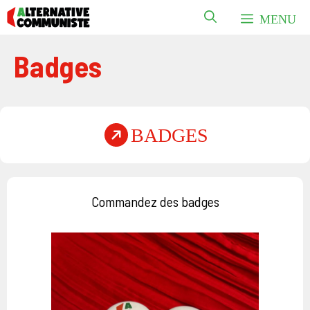
Aller
MENU
au
contenu
Badges
BADGES
Commandez des badges