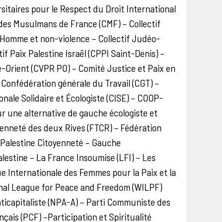
rsitaires pour le Respect du Droit International
 des Musulmans de France (CMF) – Collectif
l’Homme et non-violence – Collectif Judéo-
if Paix Palestine Israël (CPPI Saint-Denis) –
e-Orient (CVPR PO) – Comité Justice et Paix en
 Confédération générale du Travail (CGT) –
nale Solidaire et Écologiste (CISE) – COOP-
 une alternative de gauche écologiste et
yenneté des deux Rives (FTCR) – Fédération
 Palestine Citoyenneté – Gauche
lestine – La France Insoumise (LFI) – Les
e Internationale des Femmes pour la Paix et la
ional League for Peace and Freedom (WILPF)
ticapitaliste (NPA-A) – Parti Communiste des
ais (PCF) –Participation et Spiritualité