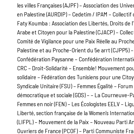
les villes Françaises (AJPF) – Association des Unive
en Palestine (AURDIP) – Cedetim / IPAM – Collectif
Faty Koumba : Association des Libertés, Droits de 
Arabe et Citoyen pour la Palestine (CJACP) – Collect
Comité de Vigilance pour une Paix Réelle au Proch
Palestine et au Proche-Orient du 5e arrt (CJPP5) –
Confédération Paysanne – Confédération Internatio
CRC – Droit-Solidarité – Ensemble! Mouvement pour
solidaire – Fédération des Tunisiens pour une Cito
Syndicale Unitaire (FSU) – Femmes Égalité – Forum
démocratique et sociale (GDS) – – La Courneuve-Pa
Femmes en noir (FEN) – Les Écologistes EELV – Ligu
Liberté, section française de la Women’s Internat
(LIFPL) – Mouvement de la Paix – Nouveau Parti An
Ouvriers de France (PCOF) – Parti Communiste Franç