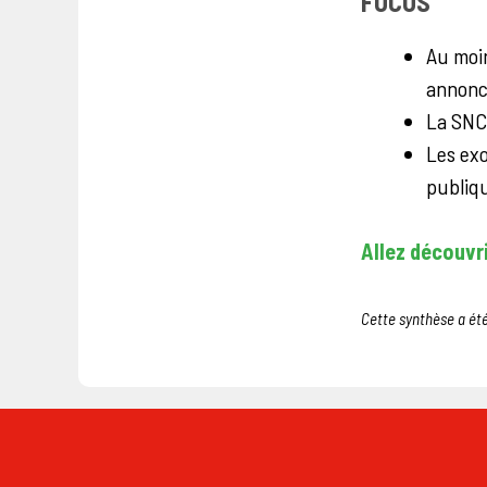
FOCUS
Au moin
annoncé
La SNCF
Les exo
publiq
Allez découvrir
Cette synthèse a été