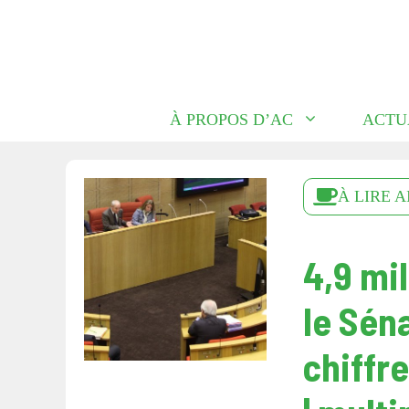
Aller
au
contenu
À PROPOS D’AC
ACTU
À LIRE A
4,9 mi
le Séna
chiffr