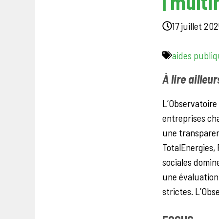
| mult
17 juillet 20
aides publi
À lire ailleu
L’Observatoire 
entreprises cha
une transparen
TotalEnergies,
sociales domin
une évaluation 
strictes. L’Obs