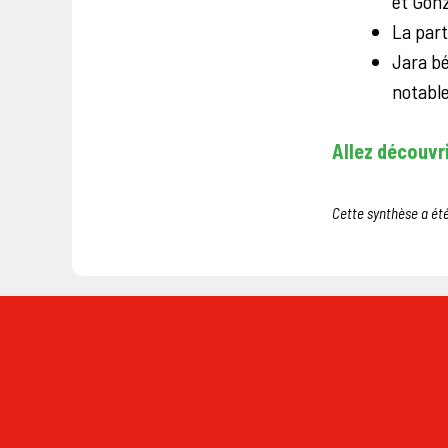
et Gonz
La part
Jara bé
notable
Allez découvrir
Cette synthèse a été