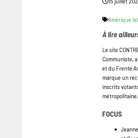
15 juillet 20
Amérique la
À lire ailleu
Le site CONTRE
Communiste, a 
et du Frente Am
marque un recul
inscrits votant
métropolitaine.
FOCUS
Jeannet