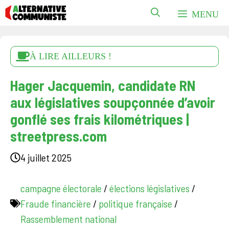
Aller
MENU
au
contenu
À LIRE AILLEURS !
Hager Jacquemin, candidate RN
aux législatives soupçonnée d’avoir
gonflé ses frais kilométriques |
streetpress.com
4 juillet 2025
campagne électorale
/
élections législatives
/
Fraude financière
/
politique française
/
Rassemblement national