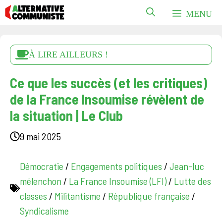
Aller
MENU
au
contenu
À LIRE AILLEURS !
Ce que les succès (et les critiques)
de la France Insoumise révèlent de
la situation | Le Club
9 mai 2025
Démocratie
/
Engagements politiques
/
Jean-luc
mélenchon
/
La France Insoumise (LFI)
/
Lutte des
classes
/
Militantisme
/
République française
/
Syndicalisme