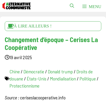
Aller
MENU
au
contenu
À LIRE AILLEURS !
Changement d’époque – Cerises La
Coopérative
19 avril 2025
Chine
/
Démocratie
/
Donald trump
/
Droits de
douane
/
États-Unis
/
Mondialisation
/
Politique
/
Protectionnisme
Source :
ceriseslacooperative.info