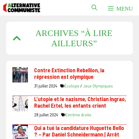
Aller
MENU
au
contenu
ARCHIVES “À LIRE
AILLEURS”
Contre Extinction Rebellion, la
répression est olympique
31 juillet 2024
Écologie
/
Jeux Olympiques
L’utopie et le nazisme, Christian Ingrao,
Rachel Ertel, les enfants crient
28 juillet 2024
Extrême droite
Qui a tué la candidature Huguette Bello
? – Par Daniel Schneidermann | Arrêt