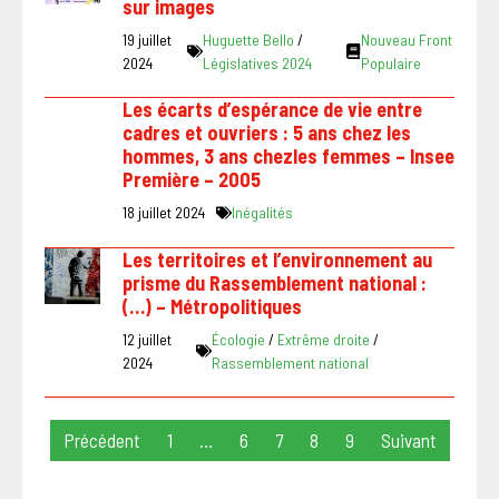
sur images
19 juillet
Huguette Bello
/
Nouveau Front
2024
Législatives 2024
Populaire
Les écarts d’espérance de vie entre
cadres et ouvriers : 5 ans chez les
hommes, 3 ans chezles femmes – Insee
Première – 2005
18 juillet 2024
Inégalités
Les territoires et l’environnement au
prisme du Rassemblement national :
(…) – Métropolitiques
12 juillet
Écologie
/
Extrême droite
/
2024
Rassemblement national
Précédent
1
…
6
7
8
9
Suivant