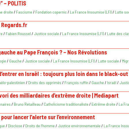
é” – POLITIS
e droite
/
Fascisme
/
Fondation copernic
/
La France Insoumise (LFI)
/
Lutte so
 Regards.fr
re
/
Fabien Roussel
/
Justice sociale
/
La France Insoumise (LFI)
/
Lutte des cl
 gauche au Pape François ? – Nos Révolutions
ogie
/
Gauche
/
Justice sociale
/
La France Insoumise (LFI)
/
Lutte sociale
/
Migr
’entrer en Israël : toujours plus loin dans le black-out
raélo-palestinien
/
Droits des opprimés
/
François ruffin
/
Gauche
/
Israël
/
Justi
ori des milliardaires d’extrême droite | Mediapart
nnaires
/
Bruno Retailleau
/
Catholicisme traditionaliste
/
Extrême droite
/
La Fra
t pour lancer l’alerte sur l’environnement
que
/
Disclose
/
Droits de l’homme
/
Justice environnementale
/
La France Insou