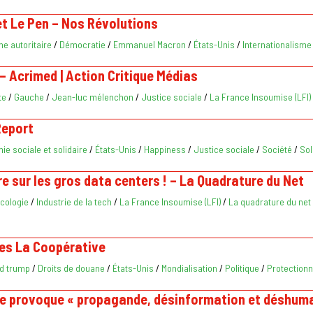
et Le Pen – Nos Révolutions
me autoritaire
/
Démocratie
/
Emmanuel Macron
/
États-Unis
/
Internationalisme
– Acrimed | Action Critique Médias
te
/
Gauche
/
Jean-luc mélenchon
/
Justice sociale
/
La France Insoumise (LFI)
Report
e sociale et solidaire
/
États-Unis
/
Happiness
/
Justice sociale
/
Société
/
Sol
e sur les gros data centers ! – La Quadrature du Net
cologie
/
Industrie de la tech
/
La France Insoumise (LFI)
/
La quadrature du net
es La Coopérative
d trump
/
Droits de douane
/
États-Unis
/
Mondialisation
/
Politique
/
Protection
ue provoque « propagande, désinformation et déshuman