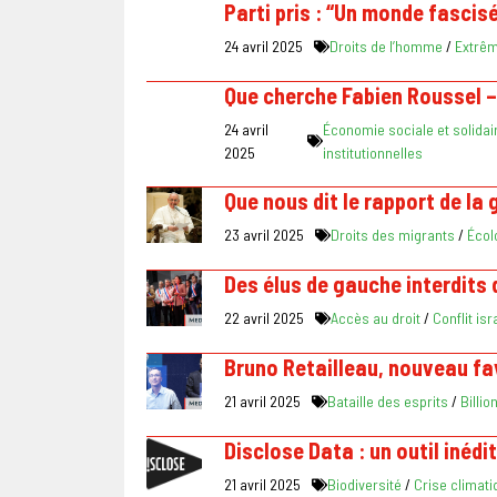
Parti pris : “Un monde fascis
24 avril 2025
Droits de l’homme
/
Extrêm
Que cherche Fabien Roussel –
24 avril
Économie sociale et solidai
2025
institutionnelles
Que nous dit le rapport de la
23 avril 2025
Droits des migrants
/
Écol
Des élus de gauche interdits d
22 avril 2025
Accès au droit
/
Conflit is
Bruno Retailleau, nouveau fav
21 avril 2025
Bataille des esprits
/
Billio
Disclose Data : un outil inédi
21 avril 2025
Biodiversité
/
Crise climati