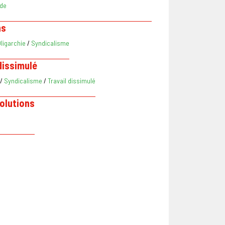
de
ns
ligarchie
/
Syndicalisme
dissimulé
/
Syndicalisme
/
Travail dissimulé
volutions