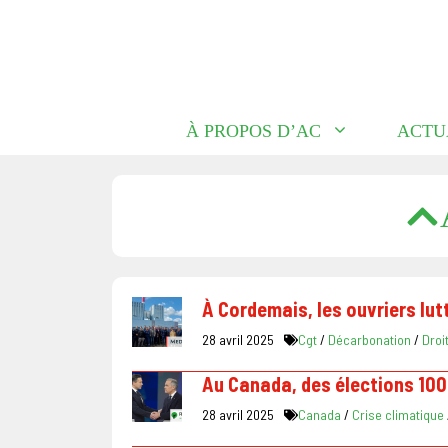
Aller
au
contenu
À PROPOS D’AC
ACTU
À Cordemais, les ouvriers lut
28 avril 2025
Cgt
/
Décarbonation
/
Droi
Au Canada, des élections 100
28 avril 2025
Canada
/
Crise climatique