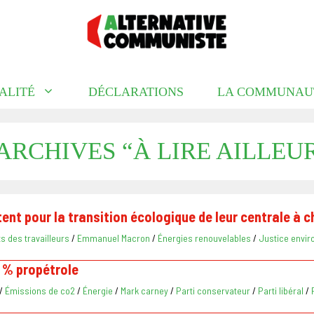
ALITÉ
DÉCLARATIONS
LA COMMUNAU
ARCHIVES “À LIRE AILLEU
tent pour la transition écologique de leur centrale à 
ts des travailleurs
/
Emmanuel Macron
/
Énergies renouvelables
/
Justice envi
 % propétrole
/
Émissions de co2
/
Énergie
/
Mark carney
/
Parti conservateur
/
Parti libéral
/