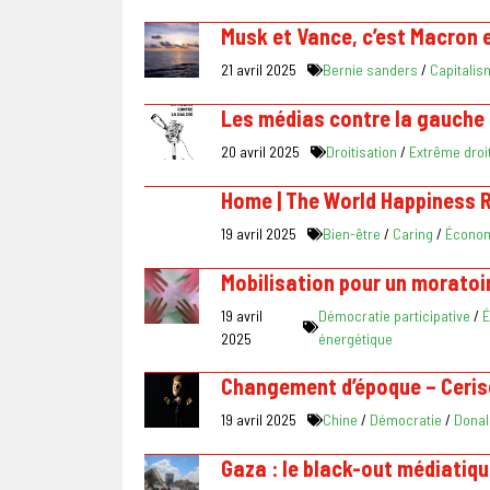
Musk et Vance, c’est Macron 
21 avril 2025
Bernie sanders
/
Capitalis
Les médias contre la gauche 
20 avril 2025
Droitisation
/
Extrême droi
Home | The World Happiness 
19 avril 2025
Bien-être
/
Caring
/
Économi
Mobilisation pour un moratoir
19 avril
Démocratie participative
/
É
2025
énergétique
Changement d’époque – Ceris
19 avril 2025
Chine
/
Démocratie
/
Donal
Gaza : le black-out médiatiq