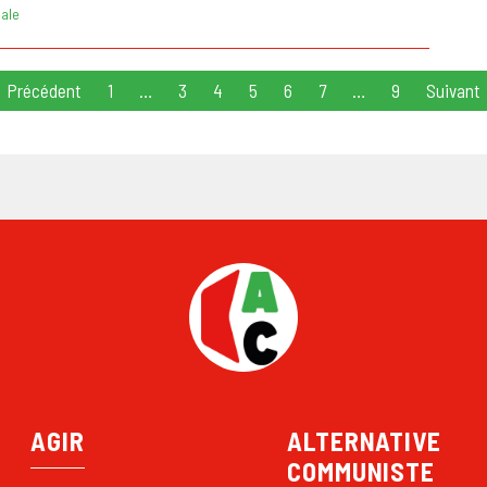
iale
Précédent
1
…
3
4
5
6
7
…
9
Suivant
AGIR
ALTERNATIVE
COMMUNISTE