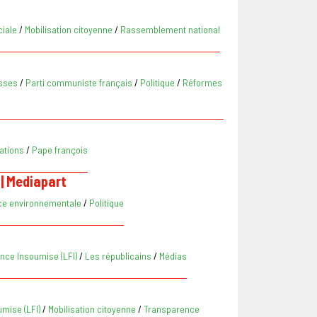
ciale
/
Mobilisation citoyenne
/
Rassemblement national
asses
/
Parti communiste français
/
Politique
/
Réformes
ations
/
Pape françois
 | Mediapart
ce environnementale
/
Politique
nce Insoumise (LFI)
/
Les républicains
/
Médias
mise (LFI)
/
Mobilisation citoyenne
/
Transparence