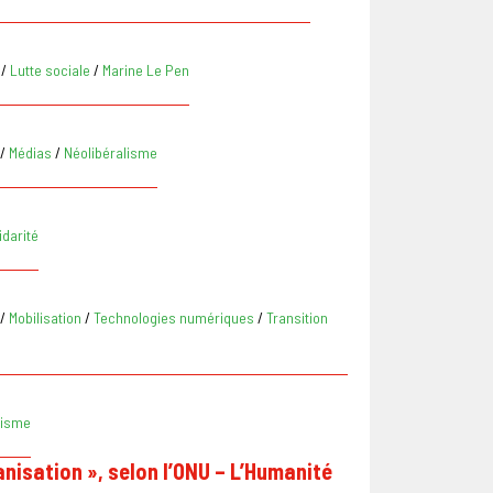
/
Lutte sociale
/
Marine Le Pen
/
Médias
/
Néolibéralisme
idarité
/
Mobilisation
/
Technologies numériques
/
Transition
nisme
isation », selon l’ONU – L’Humanité