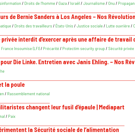
sinformation
/
Droits de l’homme
/
Gaza
/
Israël
/
Journalisme
/
Onu
/
Propagan
cours de Bernie Sanders à Los Angeles – Nos Révolutio
matique
/
Droits des travailleurs
/
États-Unis
/
Justice sociale
/
Lutte ouvrière
/
O
privée interdit d’exercer après une affaire de travail 
 France Insoumise (LFI)
/
Précarité
/
Protectim security group
/
Sécurité privée
n pour Die Linke. Entretien avec Janis Ehling. – Nos Ré
che
et la poule
Pen
/
Rassemblement national
litaristes changent leur fusil d’épaule | Mediapart
nal
/
Paix
rimentent la Sécurité sociale de l’alimentation