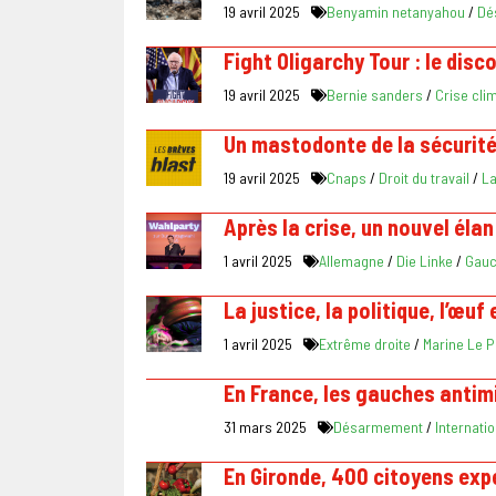
19 avril 2025
Benyamin netanyahou
/
Dé
Fight Oligarchy Tour : le dis
19 avril 2025
Bernie sanders
/
Crise cli
Un mastodonte de la sécurité 
19 avril 2025
Cnaps
/
Droit du travail
/
La
Après la crise, un nouvel éla
1 avril 2025
Allemagne
/
Die Linke
/
Gau
La justice, la politique, l’œuf 
1 avril 2025
Extrême droite
/
Marine Le 
En France, les gauches antimi
31 mars 2025
Désarmement
/
Internatio
En Gironde, 400 citoyens expé