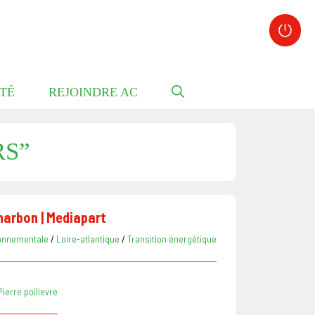
TÉ
REJOINDRE AC
RS”
charbon | Mediapart
ronnementale
/
Loire-atlantique
/
Transition énergétique
Pierre poilievre